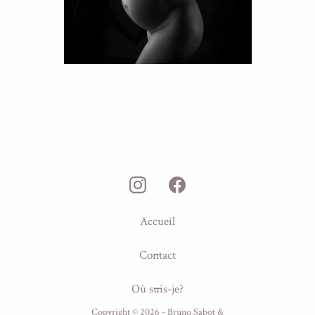
Accueil
Contact
Où suis-je?
Copyright ©
2026
- Bruno Sabot &